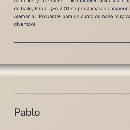
flamenco y jazz latino, Luisa también baila sus pro
de baile, Pablo. ¡En 2011 se proclamaron campeon
Alemania! ¡Prepárate para un curso de baile muy v
divertido!
Pablo