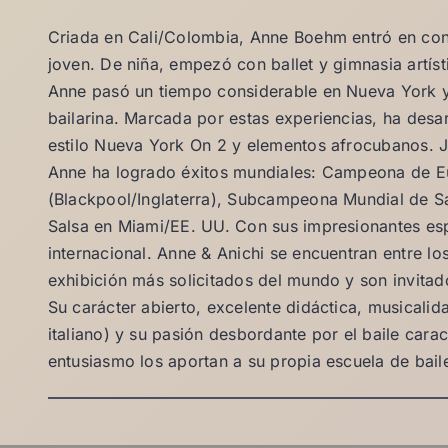
Criada en Cali/Colombia, Anne Boehm entró en con
joven. De niña, empezó con ballet y gimnasia artíst
Anne pasó un tiempo considerable en Nueva York
bailarina. Marcada por estas experiencias, ha desar
estilo Nueva York On 2 y elementos afrocubanos. J
Anne ha logrado éxitos mundiales: Campeona de E
(Blackpool/Inglaterra), Subcampeona Mundial de 
Salsa en Miami/EE. UU. Con sus impresionantes espe
internacional. Anne & Anichi se encuentran entre lo
exhibición más solicitados del mundo y son invitad
Su carácter abierto, excelente didáctica, musicalid
italiano) y su pasión desbordante por el baile cara
entusiasmo los aportan a su propia escuela de bai