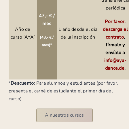
transferenci
periódica
47,- € /
Por favor,
mes
Año de
1 año desde el día
descarga el
curso ‘AYA’
de la inscripción
contrato
,
(43,- € /
fírmalo y
mes)*
envíalo a
info@aya-
dance.de
.
*
Descuento:
Para alumnos y estudiantes (por favor,
presenta el carné de estudiante el primer día del
curso)
A nuestros cursos