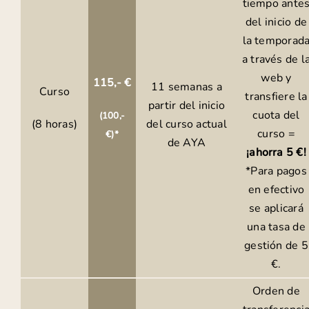
tiempo ante
del inicio de
la temporad
a través de l
web y
115,- €
11 semanas a
Curso
transfiere la
partir del inicio
cuota del
(100,-
(8 horas)
del curso actual
curso =
€)*
de AYA
¡ahorra 5 €!
*Para pagos
en efectivo
se aplicará
una tasa de
gestión de 5
€.
Orden de