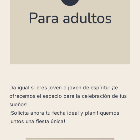
equipo de música
Para adultos
• Ideal para noches de baile, reuniones
tranquilas o fiestas animadas
• Decoración personalizada posible: de
relajado a elegante
• Espacio para DJ, catering, bufé y más
Da igual si eres joven o joven de espíritu: ¡te
ofrecemos el espacio para la celebración de tus
sueños!
¡Solicita ahora tu fecha ideal y planifiquemos
juntos una fiesta única!