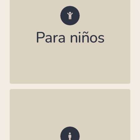
para correr, bailar y reír.
• Fiestas de baile para niños con música,
juegos y actividades participativas
Para niños
• Si lo deseas: animación profesional o
talleres de baile
• Espacio para tarta, snacks y regalos
• Organización flexible según vuestros
deseos (p. ej., fiesta temática)
Para adultos
¿Quieres celebrar tu cumpleaños en un
ambiente especial?
• Salas con estilo, con suelo de parqué y