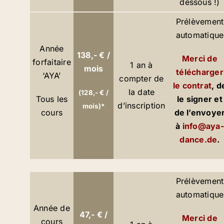
dessous !)
Prélèvement
automatique
Année
138,- € /
Merci de
forfaitaire
1 an à
mois
télécharger
‘AYA’
compter de
le contrat
, d
la date
(128,- € /
Tous les
le signer et
d’inscription
mois)*
cours
de l’envoye
à
info@aya-
dance.de
.
Prélèvement
automatique
Année de
47,- € /
Merci de
cours