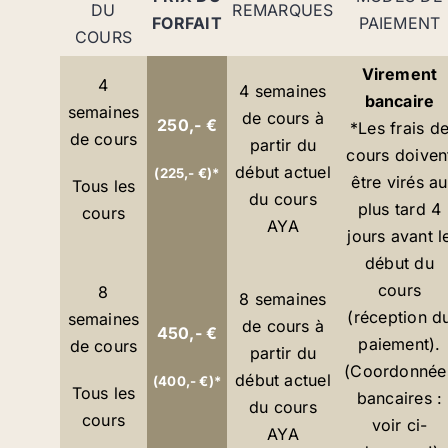
DU
REMARQUES
FORFAIT
PAIEMENT
COURS
Virement
4
4 semaines
bancaire
semaines
de cours à
250,- €
*Les frais d
de cours
partir du
cours doiven
début actuel
(225,- €)*
être virés au
Tous les
du cours
plus tard 4
cours
AYA
jours avant l
début du
cours
8
8 semaines
(réception d
semaines
de cours à
450,- €
paiement).
de cours
partir du
(Coordonnée
début actuel
(400,- €)*
Tous les
bancaires :
du cours
cours
voir ci-
AYA