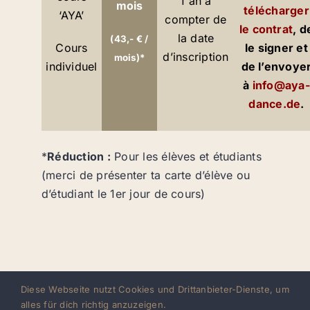
1 an à
mois
télécharger
‘AYA’
compter de
le contrat
, d
la date
(43,- € /
Cours
le signer et
d’inscription
mois)*
individuel
de l’envoye
à
info@aya-
dance.de
.
*
Réduction :
Pour les élèves et étudiants
(merci de présenter ta carte d’élève ou
d’étudiant le 1er jour de cours)
Diese Webseite nutzt Cookies und Drittanbieter-Dienste, um
alles für dich richtig anzuzeigen.