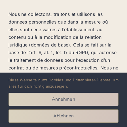
Nous ne collectons, traitons et utilisons les
données personnelles que dans la mesure où
elles sont nécessaires à l’établissement, au
contenu ou à la modification de la relation
juridique (données de base). Cela se fait sur la
base de l’art. 6, al. 1, let. b du RGPD, qui autorise
le traitement de données pour l’exécution d’un
contrat ou de mesures précontractuelles. Nous ne
collectons, traitons et utilisons les données
Diese Webseite nutzt Cookies und Drittanbieter-Dienste, um
personnelles relatives à l’utilisation de nos pages
alles für dich richtig anzuzeigen.
internet (données d’utilisation) que dans la
mesure où cela est nécessaire pour permettre à
Annehmen
l’utilisateur d’utiliser le service ou pour le facturer.
Ablehnen
Les données clients collectées sont supprimées
après la réalisation de la commande ou la fin de