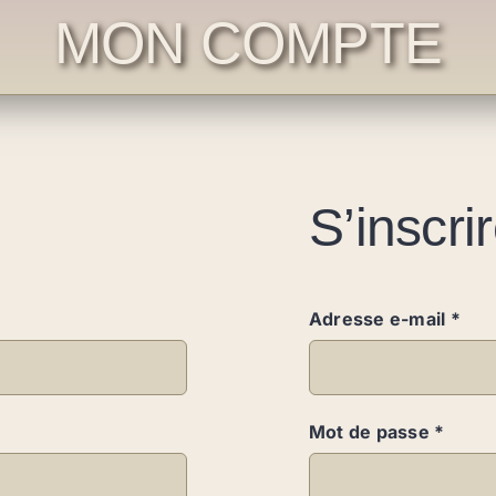
MON COMPTE
S’inscri
Obli
Adresse e-mail
*
Oblig
Mot de passe
*