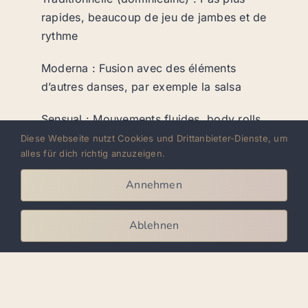
rapides, beaucoup de jeu de jambes et de
rythme
Moderna : Fusion avec des éléments
d’autres danses, par exemple la salsa
Sensual : Mouvements fluides, body rolls,
contact étroit – souvent sur des remixes
Diese Webseite nutzt Cookies und Drittanbieter-Dienste, um
alles für dich richtig anzuzeigen.
de bachata modernes
Annehmen
Ablehnen
For privacy reasons YouTube
needs your permission to be