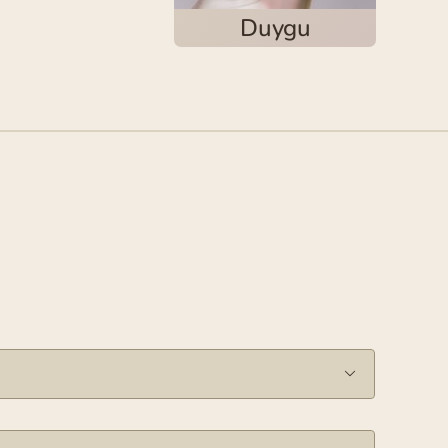
Duygu
Duygu
