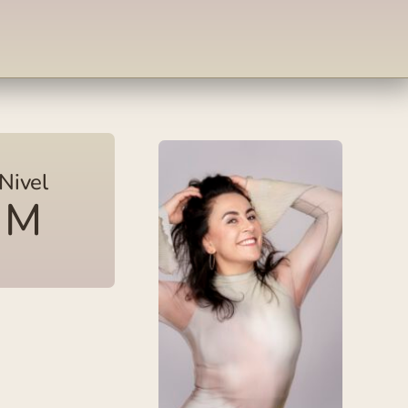
Nivel
M