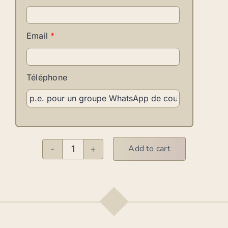
Email
*
Téléphone
Add to cart
Heels
-
Tous
niveaux
quantity