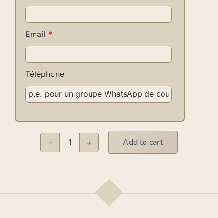
Email
*
Téléphone
Add to cart
Bachata
A
avec
bases
quantity