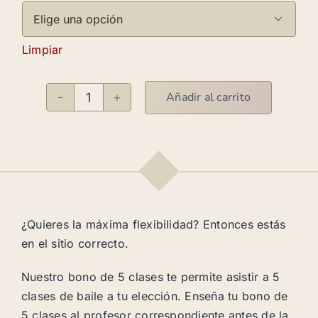

Limpiar
Añadir al carrito
Bono
de
5
clases
cantidad
¿Quieres la máxima flexibilidad? Entonces estás
en el sitio correcto.
Nuestro bono de 5 clases te permite asistir a 5
clases de baile a tu elección. Enseña tu bono de
5 clases al profesor correspondiente antes de la