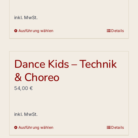
können
auf
inkl. MwSt.
der
Produktseite
Ausführung wählen
Details
Dieses
gewählt
Produkt
werden
weist
mehrere
Dance Kids – Technik
Varianten
& Choreo
auf.
Die
54,00
€
Optionen
können
auf
inkl. MwSt.
der
Produktseite
Ausführung wählen
Details
Dieses
gewählt
Produkt