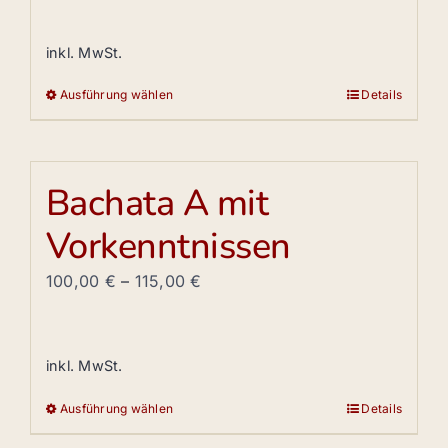
Optionen
können
inkl. MwSt.
auf
Ausführung wählen
Details
der
Dieses
Produktseite
Produkt
gewählt
weist
werden
mehrere
Bachata A mit
Varianten
Vorkenntnissen
auf.
Die
100,00
€
–
115,00
€
Optionen
können
auf
inkl. MwSt.
der
Produktseite
Ausführung wählen
Details
Dieses
gewählt
Produkt