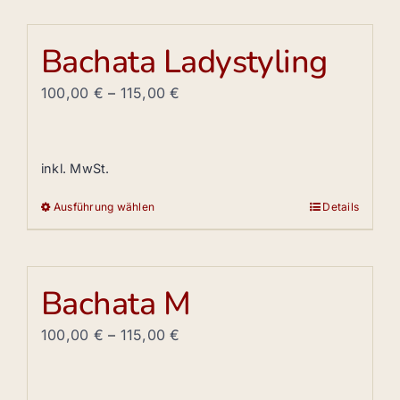
werden
weist
mehrere
Bachata Ladystyling
Varianten
auf.
100,00
€
–
115,00
€
Die
Optionen
können
inkl. MwSt.
auf
Ausführung wählen
Details
der
Dieses
Produktseite
Produkt
gewählt
weist
werden
mehrere
Bachata M
Varianten
auf.
100,00
€
–
115,00
€
Die
Optionen