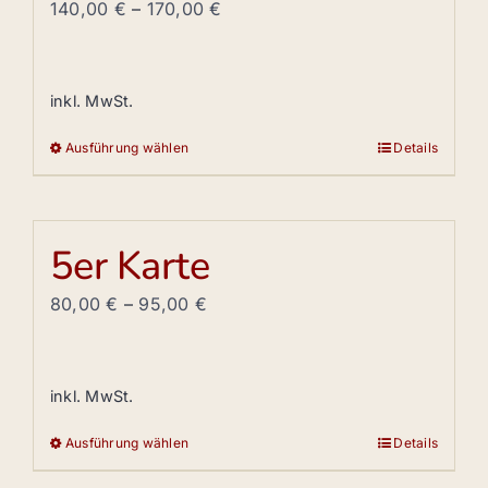
140,00
€
–
170,00
€
inkl. MwSt.
Ausführung wählen
Details
Dieses
Produkt
weist
mehrere
5er Karte
Varianten
auf.
80,00
€
–
95,00
€
Die
Optionen
können
inkl. MwSt.
auf
Ausführung wählen
Details
der
Dieses
Produktseite
Produkt