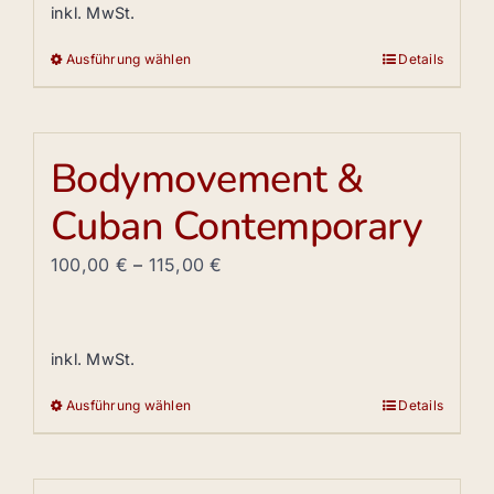
können
inkl. MwSt.
auf
Ausführung wählen
Details
der
Dieses
Produktseite
Produkt
gewählt
weist
werden
mehrere
Bodymovement &
Varianten
Cuban Contemporary
auf.
Die
100,00
€
–
115,00
€
Optionen
können
auf
inkl. MwSt.
der
Produktseite
Ausführung wählen
Details
Dieses
gewählt
Produkt
werden
weist