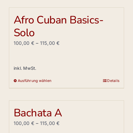
gewählt
weist
werden
mehrere
Afro Cuban Basics-
Varianten
Solo
auf.
Die
100,00
€
–
115,00
€
Optionen
können
auf
inkl. MwSt.
der
Produktseite
Ausführung wählen
Details
Dieses
gewählt
Produkt
werden
weist
mehrere
Bachata A
Varianten
auf.
100,00
€
–
115,00
€
Die