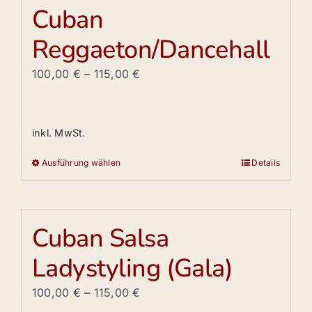
mehrere
Cuban
Varianten
Reggaeton/Dancehall
auf.
Die
100,00
€
–
115,00
€
Optionen
können
auf
inkl. MwSt.
der
Produktseite
Ausführung wählen
Details
Dieses
gewählt
Produkt
werden
weist
mehrere
Cuban Salsa
Varianten
Ladystyling (Gala)
auf.
Die
100,00
€
–
115,00
€
Optionen