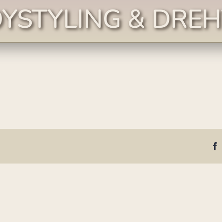
YSTYLING & DRE
für
Salsa
Ladystyling
&
Drehtechnik
M