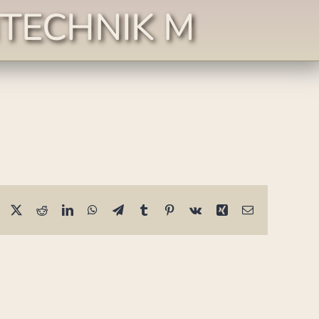
HTECHNIK M
Facebook
X
Reddit
LinkedIn
WhatsApp
Telegram
Tumblr
Pinterest
Vk
Xing
E-
Mail