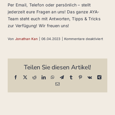
Per Email, Telefon oder persönlich – stellt
jederzeit eure Fragen an uns! Das ganze AYA-
Team steht euch mit Antworten, Tipps & Tricks
zur Verfügung! Wir freuen uns!
für
Von
Jonathan Kan
|
06.04.2023
|
Kommentare deaktiviert
Wie
kann
ich
Antwor
Teilen Sie diesen Artikel!
auf
alle
Facebook
X
Reddit
LinkedIn
WhatsApp
Telegram
Tumblr
Pinterest
Vk
Xing
meine
E-
andere
Mail
Fragen
bekom