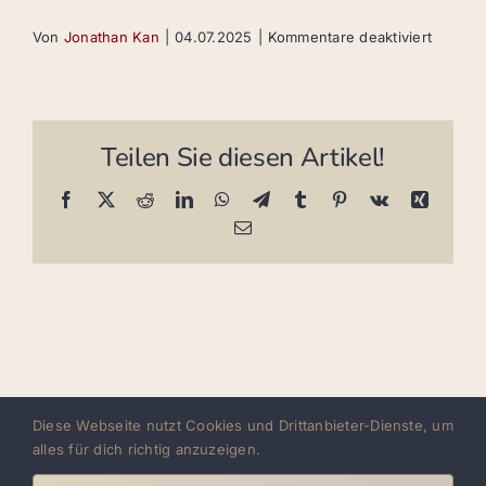
für
Von
Jonathan Kan
|
04.07.2025
|
Kommentare deaktiviert
Salsa
Cubana
M
Teilen Sie diesen Artikel!
Facebook
X
Reddit
LinkedIn
WhatsApp
Telegram
Tumblr
Pinterest
Vk
Xing
E-
Mail
Diese Webseite nutzt Cookies und Drittanbieter-Dienste, um
alles für dich richtig anzuzeigen.