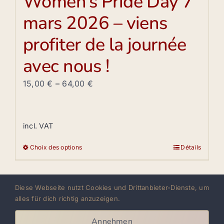
Women’s Pride Day 7
mars 2026 – viens
profiter de la journée
avec nous !
15,00
€
–
64,00
€
incl. VAT
Choix des options
Détails
Ce
produit
a
Diese Webseite nutzt Cookies und Drittanbieter-Dienste, um
plusieurs
alles für dich richtig anzuzeigen.
variations.
AYA LATIN DANCE ACADEMY
Les
Annehmen