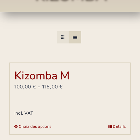
Kizomba M
100,00
€
–
115,00
€
incl. VAT
Choix des options
Détails
Ce
produit