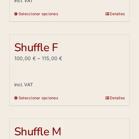
incl. VAT
Seleccionar opciones
Detalles
Este
producto
tiene
múltiples
Shuffle F
variantes.
Las
100,00
€
–
115,00
€
opciones
se
pueden
incl. VAT
elegir
Seleccionar opciones
Detalles
en
Este
la
producto
página
tiene
de
múltiples
Shuffle M
producto
variantes.