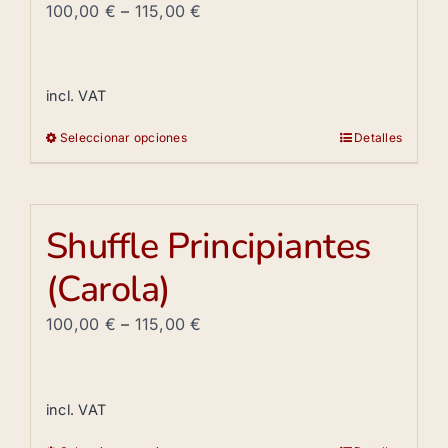
Las
100,00
€
–
115,00
€
opciones
se
pueden
incl. VAT
elegir
Seleccionar opciones
Detalles
en
Este
la
producto
página
tiene
de
múltiples
Shuffle Principiantes
producto
variantes.
(Carola)
Las
opciones
100,00
€
–
115,00
€
se
pueden
elegir
incl. VAT
en
la