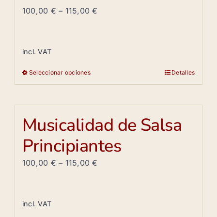
100,00
€
–
115,00
€
incl. VAT
Seleccionar opciones
Detalles
Este
producto
tiene
múltiples
Musicalidad de Salsa
variantes.
Principiantes
Las
opciones
100,00
€
–
115,00
€
se
pueden
elegir
incl. VAT
en