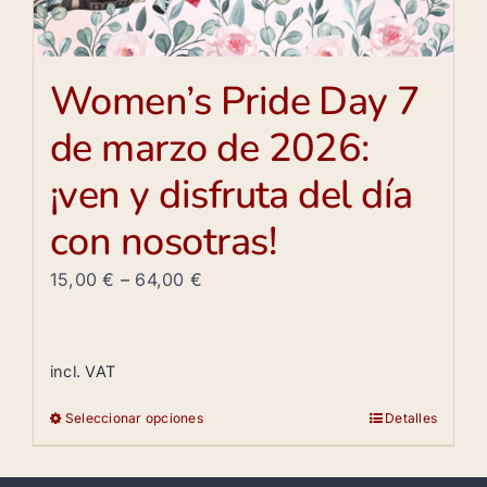
Women’s Pride Day 7
de marzo de 2026:
¡ven y disfruta del día
con nosotras!
15,00
€
–
64,00
€
incl. VAT
Seleccionar opciones
Detalles
Este
producto
tiene