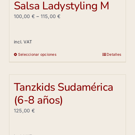
Salsa Ladystyling M
variantes.
Las
100,00
€
–
115,00
€
opciones
se
pueden
incl. VAT
elegir
Seleccionar opciones
Detalles
en
Este
la
producto
página
tiene
de
múltiples
Tanzkids Sudamérica
producto
variantes.
(6-8 años)
Las
opciones
125,00
€
se
pueden
elegir