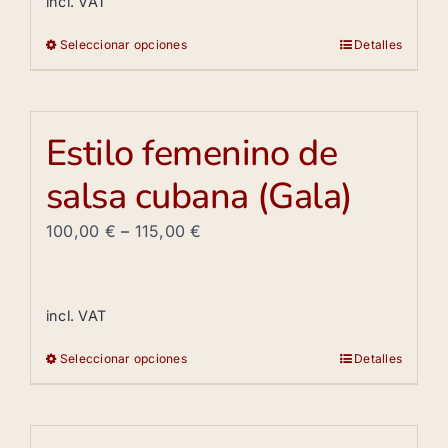
incl. VAT
Seleccionar opciones
Detalles
Este
producto
tiene
múltiples
Estilo femenino de
variantes.
salsa cubana (Gala)
Las
opciones
100,00
€
–
115,00
€
se
pueden
elegir
incl. VAT
en
la
Seleccionar opciones
Detalles
Este
página
producto
de
tiene
producto
múltiples