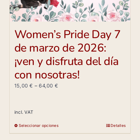
Women’s Pride Day 7
de marzo de 2026:
¡ven y disfruta del día
con nosotras!
15,00
€
–
64,00
€
incl. VAT
Seleccionar opciones
Detalles
Este
producto